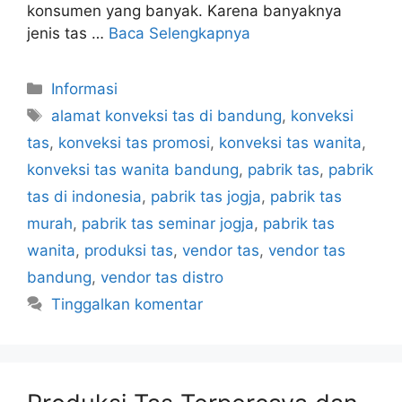
konsumen yang banyak. Karena banyaknya
jenis tas …
Baca Selengkapnya
Kategori
Informasi
Tag
alamat konveksi tas di bandung
,
konveksi
tas
,
konveksi tas promosi
,
konveksi tas wanita
,
konveksi tas wanita bandung
,
pabrik tas
,
pabrik
tas di indonesia
,
pabrik tas jogja
,
pabrik tas
murah
,
pabrik tas seminar jogja
,
pabrik tas
wanita
,
produksi tas
,
vendor tas
,
vendor tas
bandung
,
vendor tas distro
Tinggalkan komentar