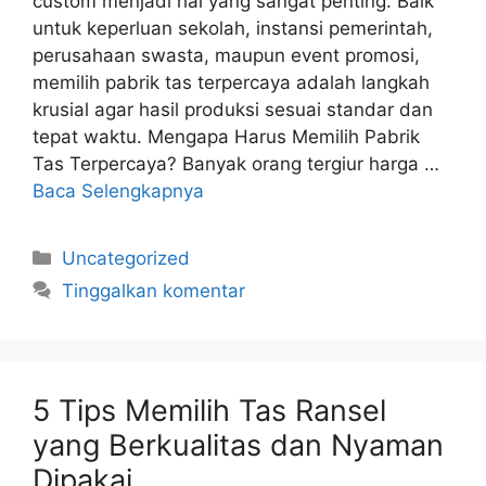
custom menjadi hal yang sangat penting. Baik
untuk keperluan sekolah, instansi pemerintah,
perusahaan swasta, maupun event promosi,
memilih pabrik tas terpercaya adalah langkah
krusial agar hasil produksi sesuai standar dan
tepat waktu. Mengapa Harus Memilih Pabrik
Tas Terpercaya? Banyak orang tergiur harga …
Baca Selengkapnya
Kategori
Uncategorized
Tinggalkan komentar
5 Tips Memilih Tas Ransel
yang Berkualitas dan Nyaman
Dipakai