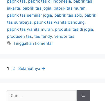
pabrik tas
,
pabrik tas di indonesia
,
pabrik tas
jakarta
,
pabrik tas jogja
,
pabrik tas murah
,
pabrik tas seminar jogja
,
pabrik tas solo
,
pabrik
tas surabaya
,
pabrik tas wanita bandung
,
pabrik tas wanita murah
,
produksi tas di jogja
,
produsen tas
,
tas fandy
,
vendor tas
Tinggalkan komentar
Halaman
Halaman
1
2
Selanjutnya
→
Cari
untuk: