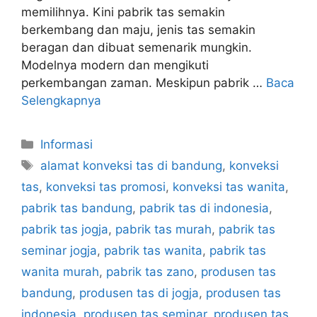
memilihnya. Kini pabrik tas semakin
berkembang dan maju, jenis tas semakin
beragan dan dibuat semenarik mungkin.
Modelnya modern dan mengikuti
perkembangan zaman. Meskipun pabrik …
Baca
Selengkapnya
Kategori
Informasi
Tag
alamat konveksi tas di bandung
,
konveksi
tas
,
konveksi tas promosi
,
konveksi tas wanita
,
pabrik tas bandung
,
pabrik tas di indonesia
,
pabrik tas jogja
,
pabrik tas murah
,
pabrik tas
seminar jogja
,
pabrik tas wanita
,
pabrik tas
wanita murah
,
pabrik tas zano
,
produsen tas
bandung
,
produsen tas di jogja
,
produsen tas
indonesia
,
produsen tas seminar
,
produsen tas