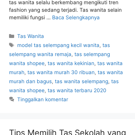
tas wanita selalu berkembang mengikuti tren
fashion yang sedang terjadi. Tas wanita selain
memiliki fungsi …
Baca Selengkapnya
Kategori
Tas Wanita
Tag
model tas selempang kecil wanita
,
tas
selempang wanita remaja
,
tas selempang
wanita shopee
,
tas wanita kekinian
,
tas wanita
murah
,
tas wanita murah 30 ribuan
,
tas wanita
murah dan bagus
,
tas wanita selempang
,
tas
wanita shopee
,
tas wanita terbaru 2020
Tinggalkan komentar
Tips Memilih Tas Sekolah yang