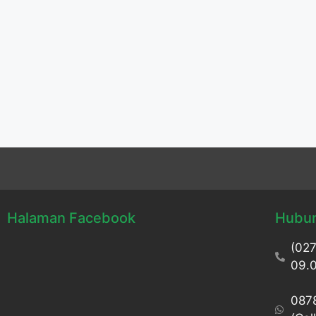
Halaman Facebook
Hubun
(027
09.0
087