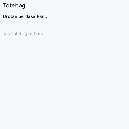
Totebag
Urutan berdasarkan :
Tas Totebag terbaru