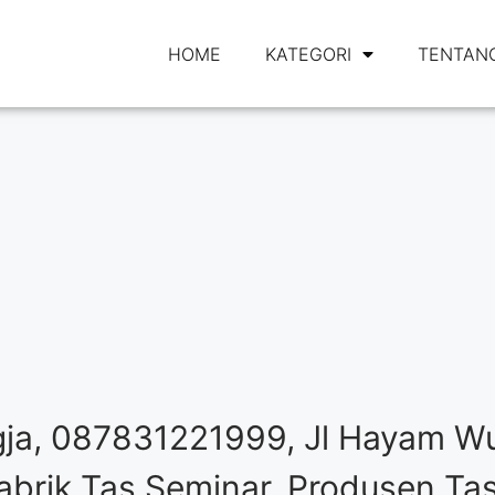
HOME
KATEGORI
TENTANG
ja, 087831221999, Jl Hayam Wu
brik Tas Seminar, Produsen Tas