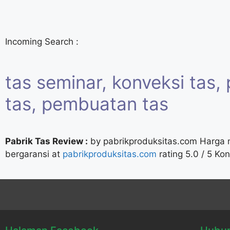
Incoming Search :
tas seminar
,
konveksi tas
,
tas
,
pembuatan tas
Pabrik Tas
Review :
by
pabrikproduksitas.com
Harga m
bergaransi
at
pabrikproduksitas.com
rating
5.0
/
5
Kon