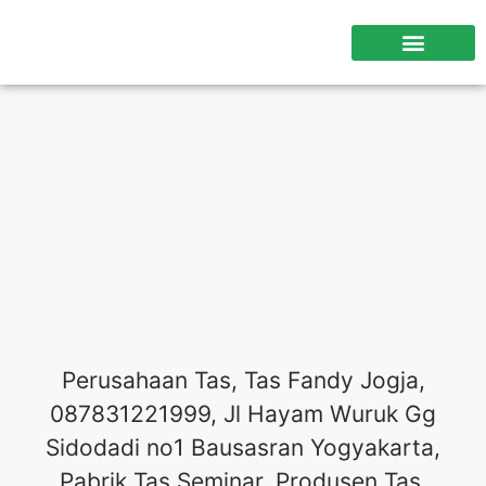
TENTANG KAMI
HUBUNGI KAMI
Perusahaan Tas, Tas Fandy Jogja,
087831221999, Jl Hayam Wuruk Gg
Sidodadi no1 Bausasran Yogyakarta,
Pabrik Tas Seminar, Produsen Tas,