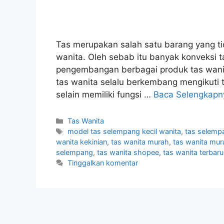
Tas merupakan salah satu barang yang tid
wanita. Oleh sebab itu banyak konveksi 
pengembangan berbagai produk tas wanit
tas wanita selalu berkembang mengikuti t
selain memiliki fungsi …
Baca Selengkapn
Kategori
Tas Wanita
Tag
model tas selempang kecil wanita
,
tas selemp
wanita kekinian
,
tas wanita murah
,
tas wanita mur
selempang
,
tas wanita shopee
,
tas wanita terbar
Tinggalkan komentar