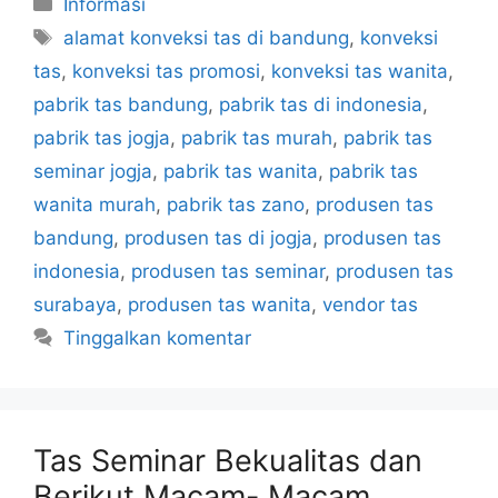
Kategori
Informasi
Tag
alamat konveksi tas di bandung
,
konveksi
tas
,
konveksi tas promosi
,
konveksi tas wanita
,
pabrik tas bandung
,
pabrik tas di indonesia
,
pabrik tas jogja
,
pabrik tas murah
,
pabrik tas
seminar jogja
,
pabrik tas wanita
,
pabrik tas
wanita murah
,
pabrik tas zano
,
produsen tas
bandung
,
produsen tas di jogja
,
produsen tas
indonesia
,
produsen tas seminar
,
produsen tas
surabaya
,
produsen tas wanita
,
vendor tas
Tinggalkan komentar
Tas Seminar Bekualitas dan
Berikut Macam- Macam