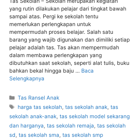
Tas Sekolah – Sekolah merupakan kegiatan
yang rutin dilakukan pelajar dari tingkat bawah
sampai atas. Pergi ke sekolah tentu
memerlukan perlengkapan untuk
mempermudah proses belajar. Salah satu
barang yang wajib digunakan dan dimiliki setiap
pelajar adalah tas. Tas akan mempermudah
dalam membawa perlengkapan yang
dibutuhkan saat sekolah, seperti alat tulis, buku
bahkan bekal hingga baju …
Baca
Selengkapnya
Kategori
Tas Ransel Anak
Tag
harga tas sekolah
,
tas sekolah anak
,
tas
sekolah anak-anak
,
tas sekolah model sekarang
dan harganya
,
tas sekolah remaja
,
tas sekolah
sd
,
tas sekolah sma
,
tas sekolah smp