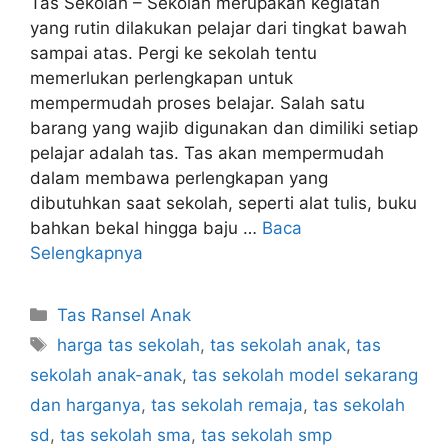
Tas Sekolah – Sekolah merupakan kegiatan
yang rutin dilakukan pelajar dari tingkat bawah
sampai atas. Pergi ke sekolah tentu
memerlukan perlengkapan untuk
mempermudah proses belajar. Salah satu
barang yang wajib digunakan dan dimiliki setiap
pelajar adalah tas. Tas akan mempermudah
dalam membawa perlengkapan yang
dibutuhkan saat sekolah, seperti alat tulis, buku
bahkan bekal hingga baju …
Baca
Selengkapnya
Kategori
Tas Ransel Anak
Tag
harga tas sekolah
,
tas sekolah anak
,
tas
sekolah anak-anak
,
tas sekolah model sekarang
dan harganya
,
tas sekolah remaja
,
tas sekolah
sd
,
tas sekolah sma
,
tas sekolah smp