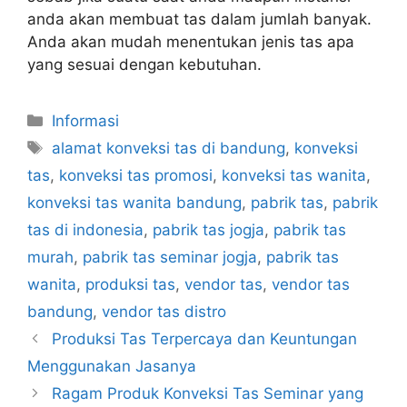
anda akan membuat tas dalam jumlah banyak.
Anda akan mudah menentukan jenis tas apa
yang sesuai dengan kebutuhan.
Kategori
Informasi
Tag
alamat konveksi tas di bandung
,
konveksi
tas
,
konveksi tas promosi
,
konveksi tas wanita
,
konveksi tas wanita bandung
,
pabrik tas
,
pabrik
tas di indonesia
,
pabrik tas jogja
,
pabrik tas
murah
,
pabrik tas seminar jogja
,
pabrik tas
wanita
,
produksi tas
,
vendor tas
,
vendor tas
bandung
,
vendor tas distro
Produksi Tas Terpercaya dan Keuntungan
Menggunakan Jasanya
Ragam Produk Konveksi Tas Seminar yang