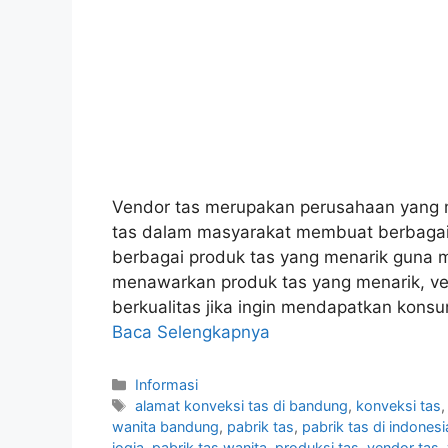
Vendor tas merupakan perusahaan yang 
tas dalam masyarakat membuat berbaga
berbagai produk tas yang menarik guna 
menawarkan produk tas yang menarik, v
berkualitas jika ingin mendapatkan kons
Baca Selengkapnya
Kategori
Informasi
Tag
alamat konveksi tas di bandung
,
konveksi tas
wanita bandung
,
pabrik tas
,
pabrik tas di indonesi
jogja
,
pabrik tas wanita
,
produksi tas
,
vendor tas
,