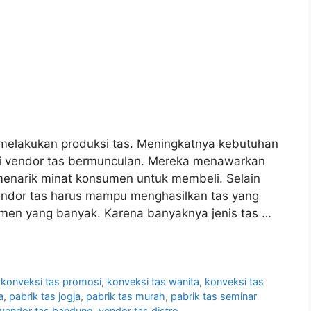
melakukan produksi tas. Meningkatnya kebutuhan
i vendor tas bermunculan. Mereka menawarkan
menarik minat konsumen untuk membeli. Selain
endor tas harus mampu menghasilkan tas yang
umen yang banyak. Karena banyaknya jenis tas …
,
konveksi tas promosi
,
konveksi tas wanita
,
konveksi tas
a
,
pabrik tas jogja
,
pabrik tas murah
,
pabrik tas seminar
vendor tas bandung
,
vendor tas distro