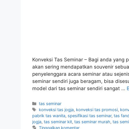
Konveksi Tas Seminar – Bagi anda yang p
akan sering mendapatkan souvenir sebua
penyelenggara acara seminar atau sejeni
seminar sendiri juga beragam, bisa dise
model dari tas seminar sendiri sangat …
Kategori
tas seminar
Tag
konveksi tas jogja
,
konveksi tas promosi
,
konv
pabrik tas wanita
,
spesifikasi tas seminar
,
tas fan
jogja
,
tas seminar kit
,
tas seminar murah
,
tas semi
Tinggalkan komentar